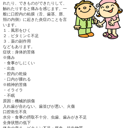
れたり、できものができたりして、
触れたりすると痛みを感じます。一
般に口腔内の粘膜（舌、歯茎、唇、
頬の内側）に起きた炎症のことを言
います。
１．風邪をひく
２．ビタミンＣ不足
３．薬の副作用
などもあります。
症状：身体的苦痛
※痛み
・食事がしにくい
・出血
・腔内の乾燥
・口内が腫れる
※精神的苦痛
・イライラ
・不眠
原因：機械的損傷
入れ歯が合わない、歯並びが悪い、火傷
口腔衛生不良
水分・食事の摂取不十分、虫歯、歯みがき不足
全身状態の低下