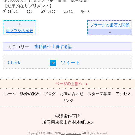
体力の衰え、ビタミン不足・貧血、抗生物質
【効果的なサプリメント】
ﾌﾟﾛﾎﾟﾘｽ ｳｺﾝ ｶﾌﾟｻｲｼﾝ ｶﾑｶﾑ ﾘﾎﾞｽ
«
プラークと歯石の関係
歯ブラシの歴史
»
カテゴリー：
歯科衛生士得する話
.
Check
ツイート
ホーム
診療の案内
ブログ
お問い合わせ
スタッフ募集
アクセス
リンク
杉澤歯科医院
埼玉県東松山市材木町13-3
Copyright (C) 2015 - 2026
All Rights Reserved.
sugisawa-ds.com