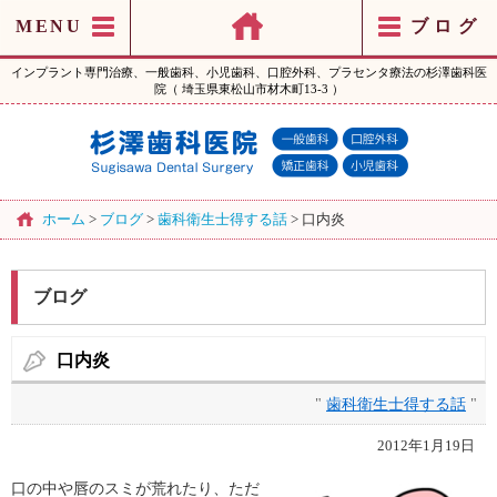
MENU
ブログ
インプラント専門治療、一般歯科、小児歯科、口腔外科、プラセンタ療法の杉澤歯科医
院（ 埼玉県東松山市材木町13-3 ）
ホーム
>
ブログ
>
歯科衛生士得する話
>
口内炎
ブログ
口内炎
"
歯科衛生士得する話
"
2012年1月19日
口の中や唇のスミが荒れたり、ただ